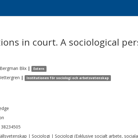
ons in court. A sociological per
 Bergman
Blix
|
Extern
ettergren
|
Institutionen för sociologi och arbetsvetenskap
edge
on
138234505
llsvetenskap | Sociologi | Sociologi (Exklusive socialt arbete, social