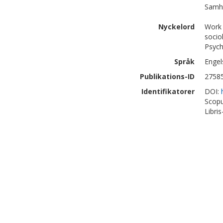
Samhä
Nyckelord
Work 
socio
Psych
Språk
Engel
Publikations-ID
2758
Identifikatorer
DOI:
Scopu
Libris