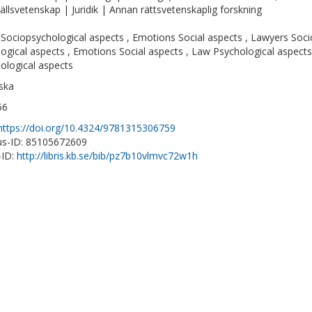
llsvetenskap | Juridik | Annan rättsvetenskaplig forskning
Sociopsychological aspects , Emotions Social aspects , Lawyers Soci
logical aspects , Emotions Social aspects , Law Psychological aspect
ological aspects
ska
56
https://doi.org/10.4324/9781315306759
s-ID: 85105672609
-ID:
http://libris.kb.se/bib/pz7b10vlmvc72w1h