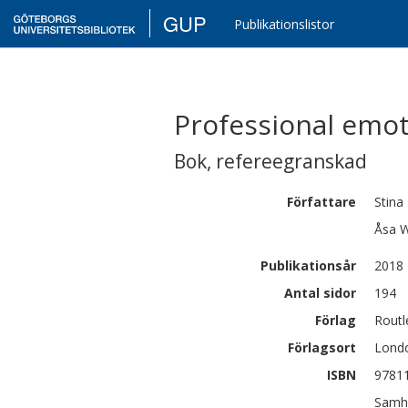
GUP
Publikationslistor
Professional emoti
Bok
,
refereegranskad
Författare
Stina
Åsa
W
Publikationsår
2018
Antal sidor
194
Förlag
Routl
Förlagsort
Lond
ISBN
9781
Samhä