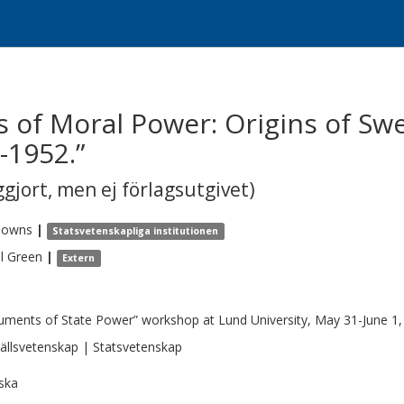
s of Moral Power: Origins of Sw
-1952.”
gjort, men ej förlagsutgivet)
Towns
|
Statsvetenskapliga institutionen
l
Green
|
Extern
ruments of State Power” workshop at Lund University, May 31-June 1,
llsvetenskap | Statsvetenskap
ska