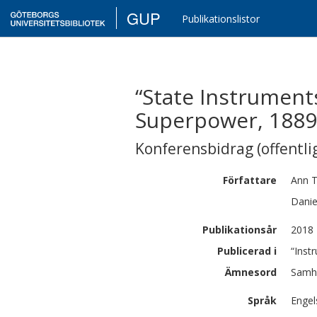
GUP
Publikationslistor
“State Instrument
Superpower, 1889
Konferensbidrag (offentlig
Författare
Ann
Danie
Publikationsår
2018
Publicerad i
“Inst
Ämnesord
Samhä
Språk
Engel