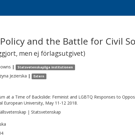
Policy and the Battle for Civil S
gjort, men ej förlagsutgivet)
Towns
|
Statsvetenskapliga institutionen
zyna
Jezierska
|
Extern
ism at a Time of Backslide: Feminist and LGBTQ Responses to Opposit
al European University, May 11-12 2018.
llsvetenskap | Statsvetenskap
ska
34