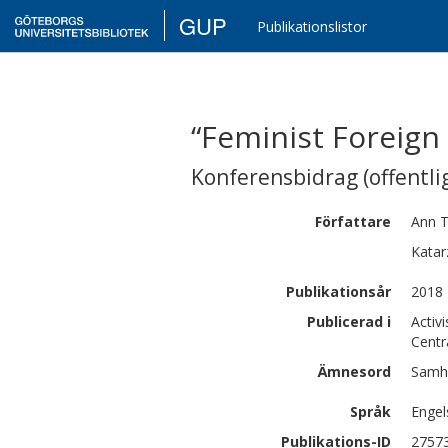
GUP
Publikationslistor
“Feminist Foreign 
Konferensbidrag (offentlig
Författare
Ann
Katar
Publikationsår
2018
Publicerad i
Activ
Centr
Ämnesord
Samhä
Språk
Engel
Publikations-ID
2757