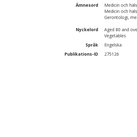
Ämnesord
Medicin och häl
Medicin och häl
Gerontologi, med
Nyckelord
Aged 80 and over
Vegetables
Språk
Engelska
Publikations-ID
275126