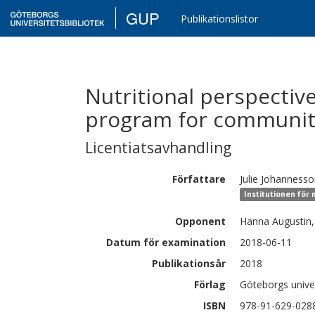
GUP
Publikationslistor
Nutritional perspectiv
program for community
Licentiatsavhandling
Författare
Julie
Johannesso
Institutionen för 
Opponent
Hanna Augustin,
Datum för examination
2018-06-11
Publikationsår
2018
Förlag
Göteborgs univer
ISBN
978-91-629-028