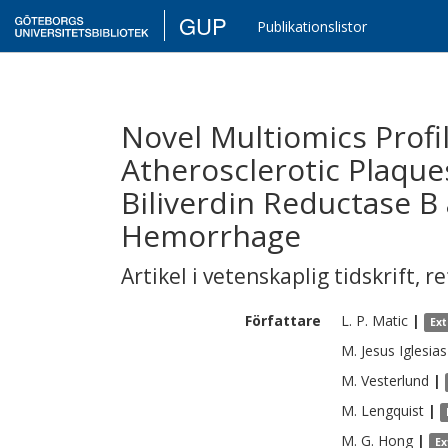
GUP
Publikationslistor
Novel Multiomics Profi
Atherosclerotic Plaque
Biliverdin Reductase B
Hemorrhage
Artikel i vetenskaplig tidskrift
,
re
Författare
L. P.
Matic
|
Ex
M.
Jesus Iglesias
M.
Vesterlund
|
M.
Lengquist
|
M. G.
Hong
|
Ex