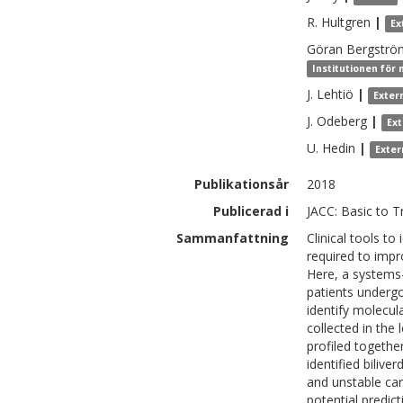
R.
Hultgren
|
Ex
Göran
Bergströ
Institutionen för 
J.
Lehtiö
|
Exter
J.
Odeberg
|
Ex
U.
Hedin
|
Exter
Publikationsår
2018
Publicerad i
JACC: Basic to T
Sammanfattning
Clinical tools to
required to impr
Here, a systems
patients underg
identify molecul
collected in the
profiled togethe
identified biliv
and unstable car
potential predic