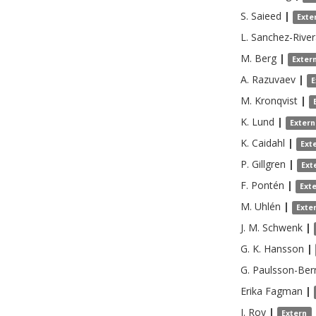
S.
Saieed
|
Exte
L.
Sanchez-River
M.
Berg
|
Exter
A.
Razuvaev
|
E
M.
Kronqvist
|
K.
Lund
|
Extern
K.
Caidahl
|
Ext
P.
Gillgren
|
Ext
F.
Pontén
|
Ext
M.
Uhlén
|
Exte
J. M.
Schwenk
|
G. K.
Hansson
|
G.
Paulsson-Ber
Erika
Fagman
|
J.
Roy
|
Extern