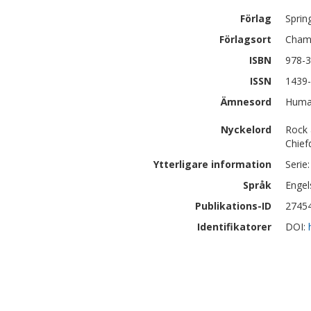
Förlag
Sprin
Förlagsort
Cha
ISBN
978-3
ISSN
1439
Ämnesord
Human
Nyckelord
Rock 
Chief
Ytterligare information
Serie
Språk
Engel
Publikations-ID
2745
Identifikatorer
DOI: