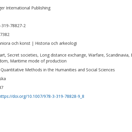
ger International Publishing
m
-319-78827-2
-7382
iora och konst | Historia och arkeologi
art, Secret societies, Long distance exchange, Warfare, Scandinavia
dom, Maritime mode of production
: Quantitative Methods in the Humanities and Social Sciences
ska
47
https://doi.org/10.1007/978-3-319-78828-9_8