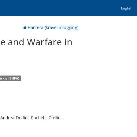
English
Hantera (kräver inlogging)
ge and Warfare in
rkiv (SHFA)
ndrea Dolfini, Rachel J. Crellin,