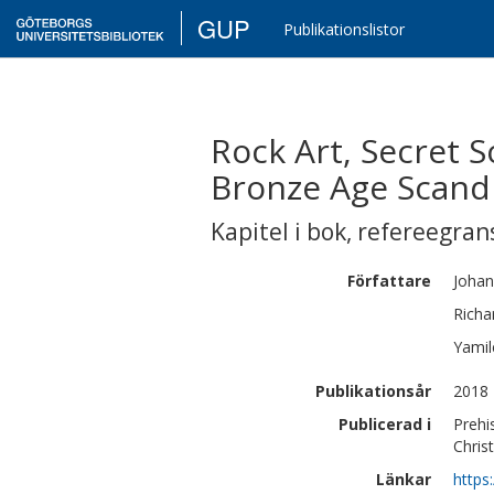
GUP
Publikationslistor
Rock Art, Secret 
Bronze Age Scand
Kapitel i bok
,
refereegran
Författare
Johan
Richa
Yamil
Publikationsår
2018
Publicerad i
Prehi
Chris
Länkar
https