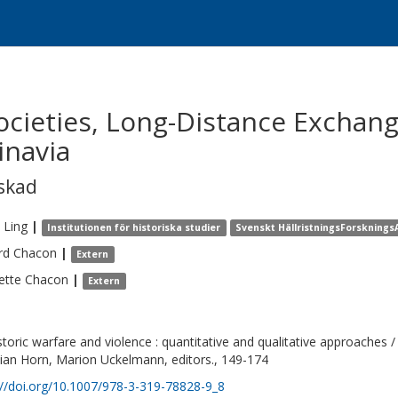
Societies, Long-Distance Exchan
inavia
skad
Ling
|
Institutionen för historiska studier
Svenskt HällristningsForskningsA
rd
Chacon
|
Extern
ette
Chacon
|
Extern
storic warfare and violence : quantitative and qualitative approaches / A
tian Horn, Marion Uckelmann, editors., 149-174
://doi.org/10.1007/978-3-319-78828-9_8