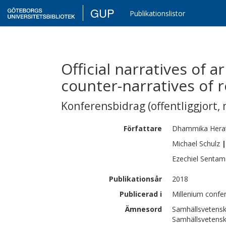
GUP
Publikationslistor
Official narratives of 
counter-narratives of 
Konferensbidrag (offentliggjort, 
Författare
Dhammika
Hera
Michael
Schulz
|
Ezechiel
Sentam
Publikationsår
2018
Publicerad i
Millenium confe
Ämnesord
Samhällsvetensk
Samhällsvetensk