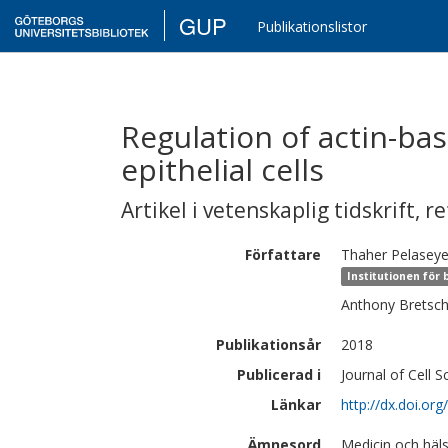
GUP
Publikationslistor
Regulation of actin-bas
epithelial cells
Artikel i vetenskaplig tidskrift
,
re
Författare
Thaher
Pelasey
Institutionen för 
Anthony
Bretsch
Publikationsår
2018
Publicerad i
Journal of Cell 
Länkar
http://dx.doi.or
Ämnesord
Medicin och häl