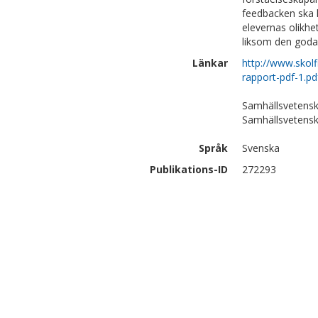
feedbacken ska k
elevernas olikhe
liksom den goda 
Länkar
http://www.skol
rapport-pdf-1.pd
Samhällsvetensk
Samhällsvetensk
Språk
Svenska
Publikations-ID
272293