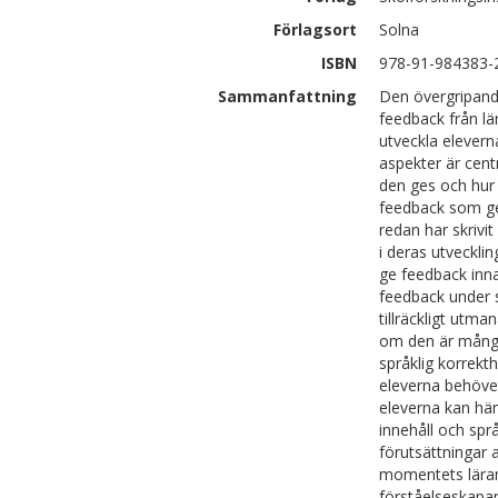
Förlagsort
Solna
ISBN
978-91-984383-
Sammanfattning
Den övergripand
feedback från lär
utveckla elevern
aspekter är cent
den ges och hur 
feedback som ge
redan har skrivi
i deras utveckli
ge feedback innan
feedback under s
tillräckligt utma
om den är mångsi
språklig korrekth
eleverna behöver
eleverna kan häm
innehåll och språ
förutsättningar a
momentets lärand
förståelseskapan