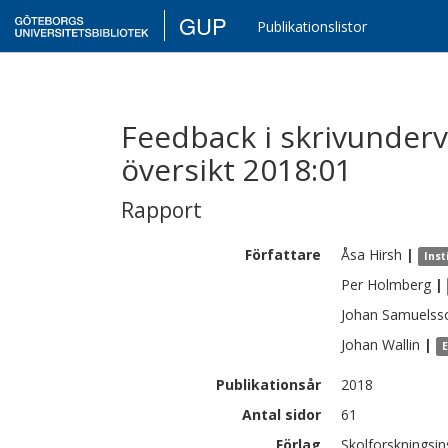
GUP
Publikationslistor
Feedback i skrivunderv
översikt 2018:01
Rapport
Författare
Åsa
Hirsh
|
Inst
Per
Holmberg
|
Johan
Samuelss
Johan
Wallin
|
Publikationsår
2018
Antal sidor
61
Förlag
Skolforskningsin