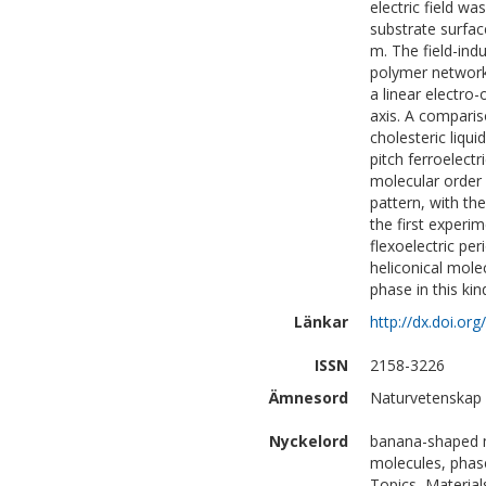
electric field w
substrate surfac
m. The field-indu
polymer network 
a linear electro
axis. A compari
cholesteric liqui
pitch ferroelectr
molecular order 
pattern, with the
the first experi
flexoelectric per
heliconical mole
phase in this kin
Länkar
http://dx.doi.or
ISSN
2158-3226
Ämnesord
Naturvetenskap 
Nyckelord
banana-shaped me
molecules, phas
Topics, Material