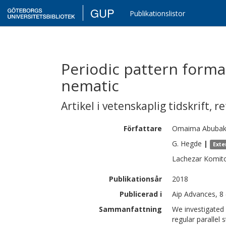
GUP
Publikationslistor
Periodic pattern format
nematic
Artikel i vetenskaplig tidskrift
,
re
Författare
Omaima Abubak
G.
Hegde
|
Exte
Lachezar
Komit
Publikationsår
2018
Publicerad i
Aip Advances, 8 
Sammanfattning
We investigated 
regular parallel 