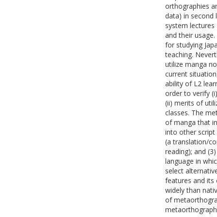
orthographies an
data) in second 
system lectures 
and their usage
for studying Jap
teaching. Nevert
utilize manga not
current situati
ability of L2 le
order to verify (
(ii) merits of ut
classes. The met
of manga that in
into other script
(a translation/c
reading); and (3)
language in whic
select alternati
features and its
widely than nati
of metaorthograp
metaorthographic