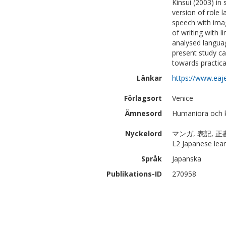
Kinsui (2003) in 
version of role 
speech with ima
of writing with l
analysed languag
present study c
towards practica
Länkar
https://www.eaje
Förlagsort
Venice
Ämnesord
Humaniora och ko
Nyckelord
マンガ, 表記, 正書法
L2 Japanese lear
Språk
Japanska
Publikations-ID
270958