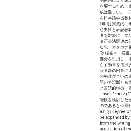
的使用により表
を要するため、
成は難しい。一
を日本語学習教
利用は実質的に
必要性と表記教
者を対象に、マ
タ正書法関連の
な化・カタカナ
② 縦書き・横書
部分を引用し、
らす効果を選択
読者群の回答に
の発達度合いの違
語の表記版とも
と言語的特徴・
Unser-Sch
能性を検討した
のであると位置付けられる
a high degree of
be expanded by s
from the writing
acquisition of m