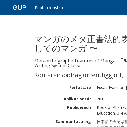
GUP
Publikationslistor
マンガのメタ正書法的表
してのマンガ 〜
Metaorthographic Features of Manga: Man
Writing System Classes
Konferensbidrag (offentliggjort, 
Författare
Fusae
Ivarsson
Publikationsår
2018
Publicerad i
Book of Abstrac
Education, 3-4 A
Sammanfattning
日本語の表記は