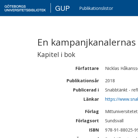
GUP
Publikationslistor
En kampanjkanalernas 
Kapitel i bok
Författare
Nicklas
Håkanss
Publikationsår
2018
Publicerad i
Snabbtänkt - ref
Länkar
https://www.sna
Förlag
Mittuniversitet
Förlagsort
Sundsvall
ISBN
978-91-88025-9