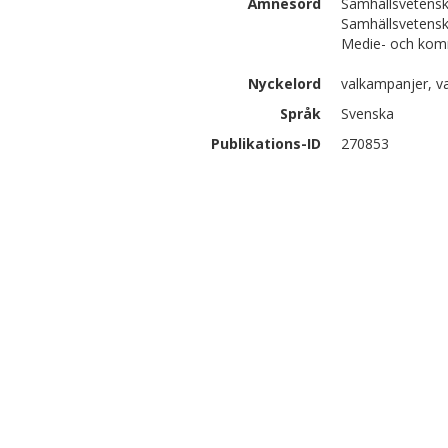
Ämnesord
Samhällsvetensk
Samhällsvetensk
Medie- och kom
Nyckelord
valkampanjer, val
Språk
Svenska
Publikations-ID
270853