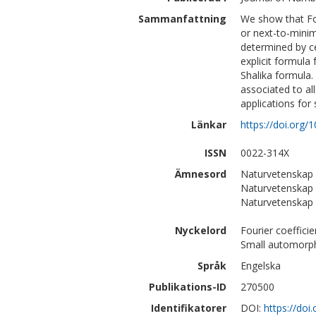
Sammanfattning
We show that Fo
or next-to-mini
determined by ce
explicit formula
Shalika formula. 
associated to al
applications for 
Länkar
https://doi.org/1
ISSN
0022-314X
Ämnesord
Naturvetenskap 
Naturvetenskap
Naturvetenskap 
Nyckelord
Fourier coeffici
Small automorph
Språk
Engelska
Publikations-ID
270500
Identifikatorer
DOI:
https://doi