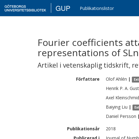
GUP
Publikationslistor
Fourier coefficients a
representations of SLn
Artikel i vetenskaplig tidskrift
,
re
Författare
Olof
Ahlén
|
Ex
Henrik P. A.
Gust
Axel
Kleinschmid
Baiying
Liu
|
Ex
Daniel
Persson
Publikationsår
2018
Publicerad i
Journal of Numb