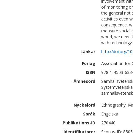
involvement wit
of monitoring or
the general noti
activities even 
consequence, we 
measure social 
world, we need 
with technology.
Länkar
http://doi.org/
Förlag
Association for
ISBN
978-1-4503-633
Ämnesord
Samhällsvetensk
Systemvetenskap
samhällsvetenska
Nyckelord
Ethnography, Mo
Språk
Engelska
Publikations-ID
270440
Identifikatorer
Scopus-ID: 850