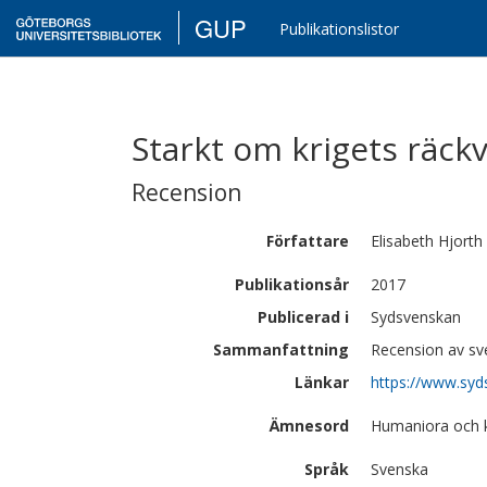
GUP
Publikationslistor
Starkt om krigets räck
Recension
Författare
Elisabeth
Hjorth
Publikationsår
2017
Publicerad i
Sydsvenskan
Sammanfattning
Recension av sv
Länkar
https://www.syd
Ämnesord
Humaniora och ko
Språk
Svenska