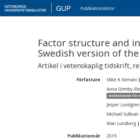
GUP
Publikationslistor
Factor structure and in
Swedish version of the
Artikel i vetenskaplig tidskrift
,
re
Författare
Mike K
Kemani
Anna
Grimby-E
Institutionen för
Jesper
Lundgren
Michael
Sullivan
Mari
Lundberg
|
Publikationsår
2019