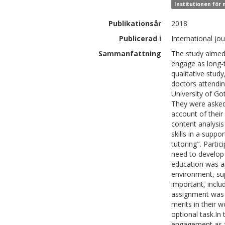
Institutionen för
Publikationsår
2018
Publicerad i
International jo
Sammanfattning
The study aimed 
engage as long-t
qualitative stud
doctors attendi
University of G
They were asked
account of their 
content analysi
skills in a suppo
tutoring". Parti
need to develop p
education was a
environment, sup
important, inclu
assignment was 
merits in their 
optional task.In 
engagement as fu