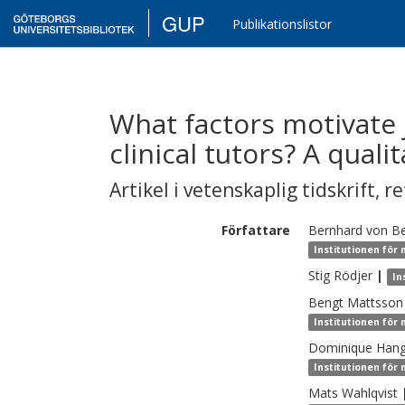
GUP
Publikationslistor
What factors motivate 
clinical tutors? A quali
Artikel i vetenskaplig tidskrift
,
re
Författare
Bernhard
von B
Institutionen för
Stig
Rödjer
|
In
Bengt
Mattsson
Institutionen för
Dominique
Han
Institutionen för
Mats
Wahlqvist