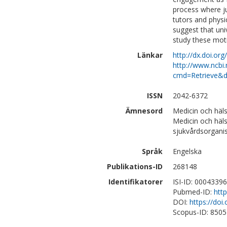
process where ju
tutors and physi
suggest that uni
study these moti
Länkar
http://dx.doi.or
http://www.ncbi.
cmd=Retrieve&d
ISSN
2042-6372
Ämnesord
Medicin och häl
Medicin och häl
sjukvårdsorganis
Språk
Engelska
Publikations-ID
268148
Identifikatorer
ISI-ID: 0004339
Pubmed-ID:
htt
DOI:
https://doi
Scopus-ID: 850