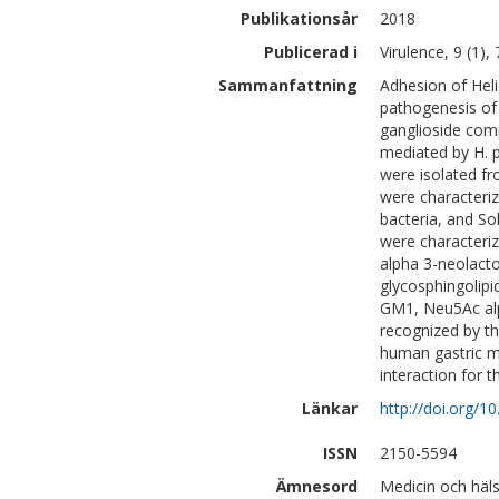
Publikationsår
2018
Publicerad i
Virulence, 9 (1),
Sammanfattning
Adhesion of Heli
pathogenesis of H
ganglioside com
mediated by H. py
were isolated f
were characteri
bacteria, and So
were characteri
alpha 3-neolact
glycosphingolipi
GM1, Neu5Ac al
recognized by the
human gastric mu
interaction for t
Länkar
http://doi.org/
ISSN
2150-5594
Ämnesord
Medicin och häl