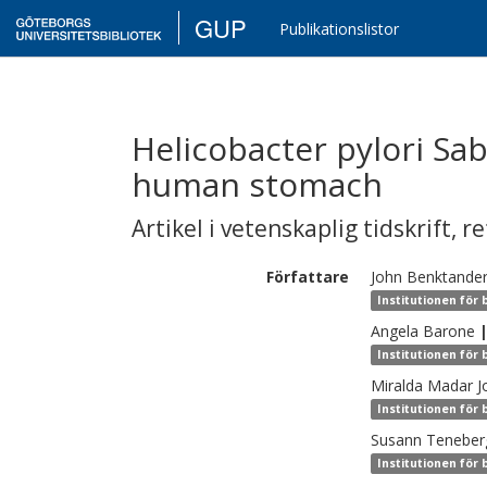
GUP
Publikationslistor
Helicobacter pylori Sa
human stomach
Artikel i vetenskaplig tidskrift
,
re
Författare
John
Benktande
Institutionen för 
Angela
Barone
Institutionen för 
Miralda
Madar J
Institutionen för 
Susann
Teneber
Institutionen för 