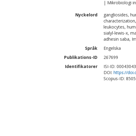
| Mikrobiologi 
Nyckelord
gangliosides, hu
characterization
leukocytes, huma
sialyl-lewis-x,
adhesin saba, I
Språk
Engelska
Publikations-ID
267699
Identifikatorer
ISI-ID: 0004304
DOI:
https://do
Scopus-ID: 850