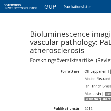
GUP
Publikationslistor
Bioluminescence imagi
vascular pathology: Pa
atherosclerosis
Forskningsöversiktsartikel (Revie
Författare
Olli
Leppänen
|
Matias
Ekstrand
Jan Hinrich
Bräs
Max
Levin
|
Ins
Wallenberglabora
Publikationsår
2012