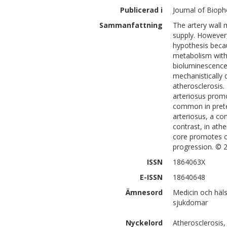
Publicerad i
Journal of Bioph
Sammanfattning
The artery wall 
supply. However, 
hypothesis beca
metabolism with 
bioluminescence
mechanistically 
atherosclerosis.
arteriosus promo
common in preter
arteriosus, a con
contrast, in ath
core promotes ce
progression. ©
ISSN
1864063X
E-ISSN
18640648
Ämnesord
Medicin och häls
sjukdomar
Nyckelord
Atherosclerosis