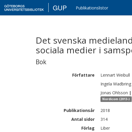
GUP
Publikationslistor
Det svenska medielands
sociala medier i samsp
Bok
Författare
Lennart
Weibull
Ingela
Wadbring
Jonas
Ohlsson
|
Nordicom (2013-)
Publikationsår
2018
Antal sidor
314
Förlag
Liber