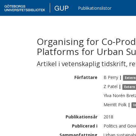
GUP
Publikationslistor
Organising for Co-Prod
Platforms for Urban Su
Artikel i vetenskaplig tidskrift
,
re
Författare
B
Perry
|
Extern
Z
Patel
|
Extern
Ylva
Norén Bret
Merritt
Polk
|
I
Publikationsår
2018
Publicerad i
Politics and Gov
Sammanfattning
Urban sustainabi