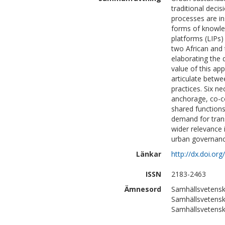
traditional deci
processes are in
forms of knowled
platforms (LIPs)
two African and
elaborating the 
value of this appr
articulate betwee
practices. Six n
anchorage, co-co
shared functions
demand for tran
wider relevance 
urban governanc
Länkar
http://dx.doi.or
ISSN
2183-2463
Ämnesord
Samhällsvetenska
Samhällsvetensk
Samhällsvetens