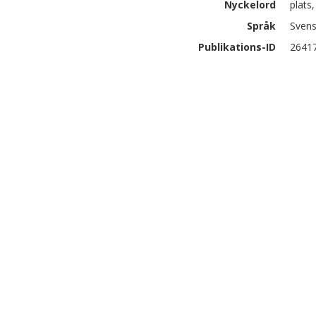
Nyckelord
plats
Språk
Sven
Publikations-ID
2641