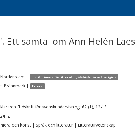
n'. Ett samtal om Ann-Helén Laes
Nordenstam
|
Institutionen för litteratur, idéhistoria och religion
es
Brännmark
|
Extern
kläraren. Tidskrift för svenskundervisning, 62 (1), 12-13
-2412
iora och konst | Språk och litteratur | Litteraturvetenskap