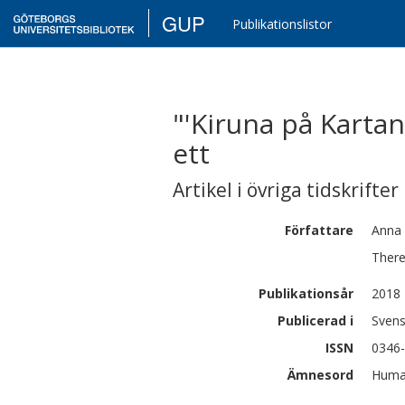
GUP
Publikationslistor
"'Kiruna på Karta
ett
Artikel i övriga tidskrifter
Författare
Anna
Ther
Publikationsår
2018
Publicerad i
Svens
ISSN
0346
Ämnesord
Human