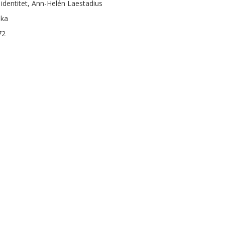
, identitet, Ann-Helén Laestadius
ska
72