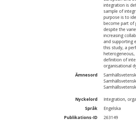
integration is de
sample of integr
purpose is to id
become part of p
despite the vari
increasing collab
and supporting e
this study, a pe
heterogeneous, 
definition of int
organisational d
Ämnesord
Samhällsvetensk
Samhällsvetensk
Samhällsvetensk
Nyckelord
Integration, org
Språk
Engelska
Publikations-ID
263149