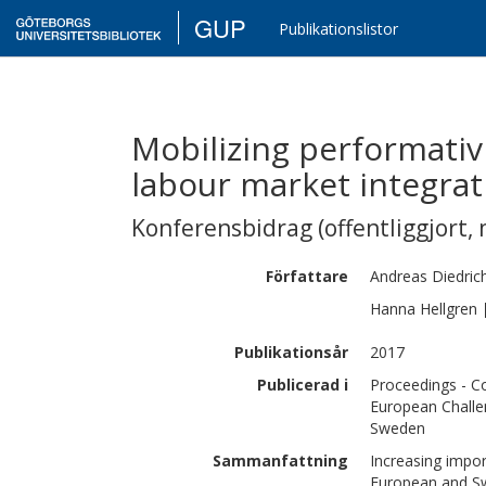
GUP
Publikationslistor
Mobilizing performativi
labour market integrat
Konferensbidrag (offentliggjort, 
Författare
Andreas
Diedric
Hanna
Hellgren
Publikationsår
2017
Publicerad i
Proceedings - C
European Challe
Sweden
Sammanfattning
Increasing impor
European and Sw