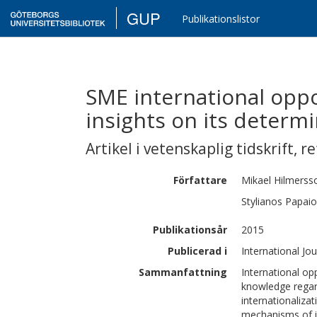
GUP
Publikationslistor
SME international opp
insights on its deter
Artikel i vetenskaplig tidskrift
,
re
Författare
Mikael
Hilmerss
Stylianos
Papai
Publikationsår
2015
Publicerad i
International Jo
Sammanfattning
International op
knowledge regard
internationaliza
mechanisms of i