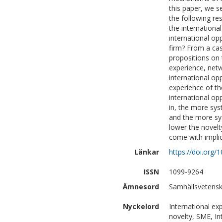
this paper, we s
the following re
the internationa
international opp
firm? From a ca
propositions on 
experience, netw
international op
experience of th
international o
in, the more syst
and the more sys
lower the novelt
come with implic
Länkar
https://doi.org
ISSN
1099-9264
Ämnesord
Samhällsvetensk
Nyckelord
International ex
novelty, SME, In