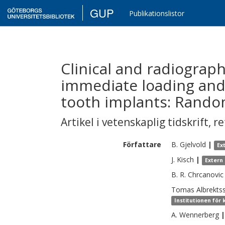
GUP
Publikationslistor
Clinical and radiograp
immediate loading and 
tooth implants: Randomi
Artikel i vetenskaplig tidskrift
,
re
Författare
B.
Gjelvold
|
Ex
J.
Kisch
|
Extern
B. R.
Chrcanovic
Tomas
Albrekts
Institutionen för
A.
Wennerberg
|