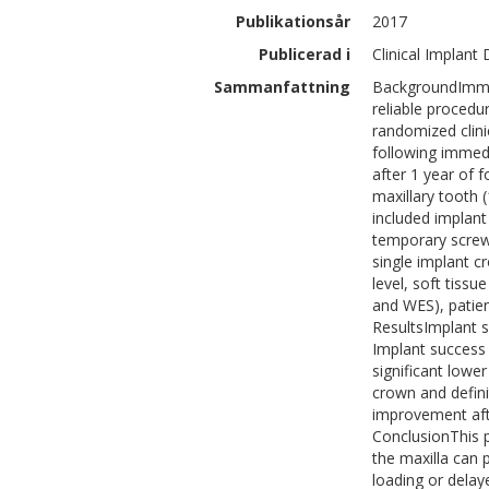
Publikationsår
2017
Publicerad i
Clinical Implant
Sammanfattning
BackgroundImmedi
reliable procedu
randomized clin
following immedi
after 1 year of 
maxillary tooth 
included implant 
temporary screw
single implant 
level, soft tissu
and WES), patien
ResultsImplant s
Implant success 
significant lowe
crown and definit
improvement aft
ConclusionThis 
the maxilla can 
loading or delay