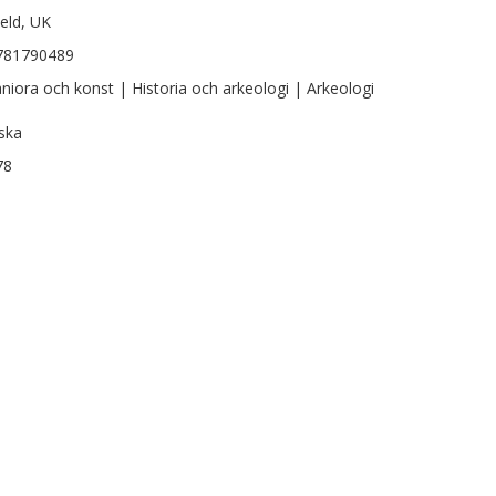
ield, UK
781790489
iora och konst | Historia och arkeologi | Arkeologi
ska
78