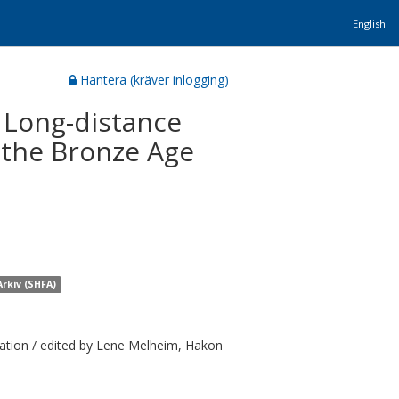
English
Hantera (kräver inlogging)
 Long-distance
 the Bronze Age
rkiv (SHFA)
gration / edited by Lene Melheim, Hakon