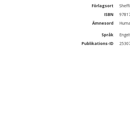
Förlagsort
Sheff
ISBN
9781
Ämnesord
Human
Språk
Engel
Publikations-ID
2530