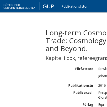
GUP
Publikationslistor
Long-term Cosmol
Trade: Cosmology
and Beyond.
Kapitel i bok
,
refereegran
Författare
Rowl
Johan
Publikationsår
2016
Publicerad i
Persp
Glors
Förlag
Equin