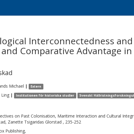
ogical Interconnectedness and
 and Comparative Advantage in
skad
ands
Michael
|
Extern
Ling
|
Institutionen för historiska studier
Svenskt HällristningsForskningsA
ectives on Past Colonisation, Maritime Interaction and Cultural Inte
tad, Zanette Tsigaridas Glorstad , 235-252
ox Publishing,