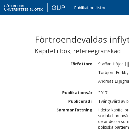
GUP
Publikationslistor
Förtroendevaldas infly
Kapitel i bok
,
refereegranskad
Författare
Staffan
Höjer
|
Torbjörn
Forkby
Andreas
Liljegre
Publikationsår
2017
Publicerad i
Tvångsvård av b
Sammanfattning
I detta kapitel 
sociala barnavår
de är dessa som
politiska partier