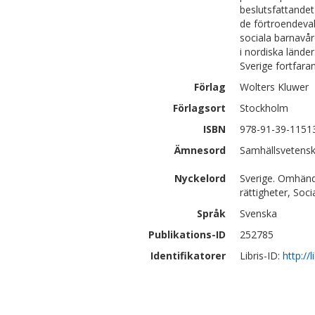
beslutsfattandet
de förtroendeval
sociala barnavå
i nordiska lände
Sverige fortfara
Förlag
Wolters Kluwer
Förlagsort
Stockholm
ISBN
978-91-39-1151
Ämnesord
Samhällsvetenska
Nyckelord
Sverige. Omhände
rättigheter, Soci
Språk
Svenska
Publikations-ID
252785
Identifikatorer
Libris-ID:
http://