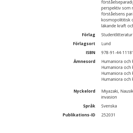
förståelseparadi
perspektiv som 
förståelsens par
kosmopolititisk 
läkande kraft oc
Förlag
Studentlitteratur
Förlagsort
Lund
ISBN
978-91-44-1118
Ämnesord
Humaniora och ko
Humaniora och ko
Humaniora och k
Humaniora och k
Nyckelord
Miyazaki, Nausik
invasion
Språk
Svenska
Publikations-ID
252031