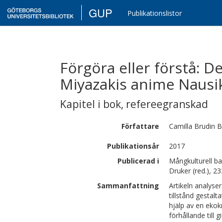
GUP
Publikationslistor
Förgöra eller förstå: 
Miyazakis anime Nausik
Kapitel i bok
,
refereegranskad
Författare
Camilla
Brudin 
Publikationsår
2017
Publicerad i
Mångkulturell ba
Druker (red.), 2
Sammanfattning
Artikeln analyse
tillstånd gestal
hjälp av en ekokr
förhållande till