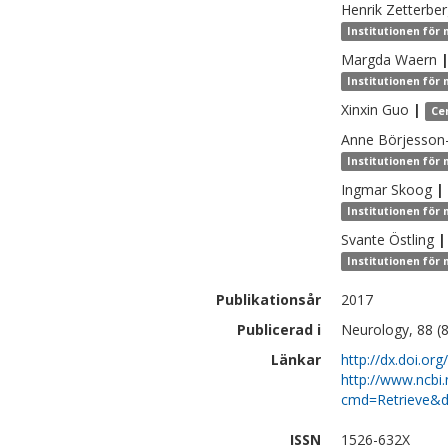
Henrik
Zetterbe
Institutionen för
Margda
Waern
Institutionen för
Xinxin
Guo
|
Ce
Anne
Börjesson
Institutionen för
Ingmar
Skoog
|
Institutionen för
Svante
Östling
|
Institutionen för
Publikationsår
2017
Publicerad i
Neurology, 88 (8
Länkar
http://dx.doi.o
http://www.ncbi.
cmd=Retrieve&d
ISSN
1526-632X