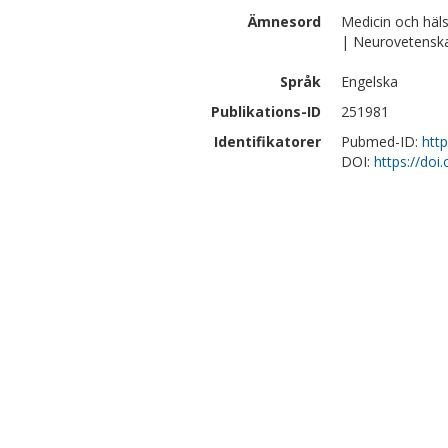
Ämnesord
Medicin och häl
| Neurovetensk
Språk
Engelska
Publikations-ID
251981
Identifikatorer
Pubmed-ID:
htt
DOI:
https://do