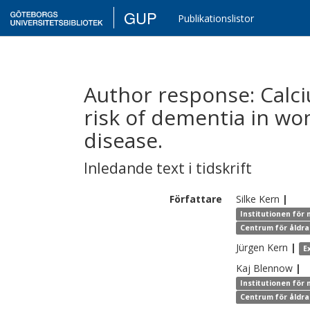
GUP
Publikationslistor
Author response: Calc
risk of dementia in w
disease.
Inledande text i tidskrift
Författare
Silke
Kern
|
Institutionen för
Centrum för åldra
Jürgen
Kern
|
E
Kaj
Blennow
|
Institutionen för
Centrum för åldra