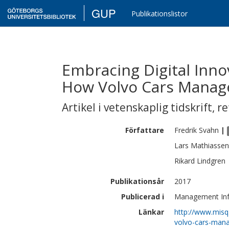
GUP
Publikationslistor
Embracing Digital Inno
How Volvo Cars Manag
Artikel i vetenskaplig tidskrift
,
re
Författare
Fredrik
Svahn
|
Lars
Mathiassen
Rikard
Lindgren
Publikationsår
2017
Publicerad i
Management Info
Länkar
http://www.misq
volvo-cars-man