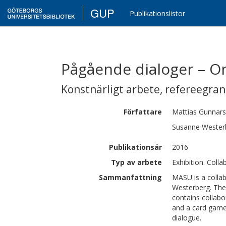
GUP
Publikationslistor
Pågående dialoger – O
Konstnärligt arbete
,
refereegra
Författare
Mattias
Gunnar
Susanne
Wester
Publikationsår
2016
Typ av arbete
Exhibition. Coll
Sammanfattning
MASU is a collab
Westerberg. The 
contains collabor
and a card game.
dialogue.