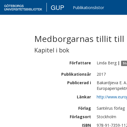
GUP
Publikationslistor
Medborgarnas tillit til
Kapitel i bok
Författare
Linda
Berg
|
St
Publikationsår
2017
Publicerad i
Bakardjieva E. A.,
Europaperspekti
Länkar
http://www.europ
Förlag
Santérus förlag
Förlagsort
Stockholm
ISBN
978-91-7359-11