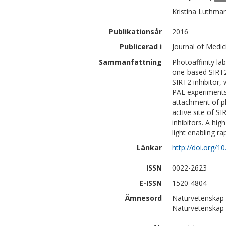
Kristina
Luthma
Publikationsår
2016
Publicerad i
Journal of Medic
Sammanfattning
Photoaffinity la
one-based SIRT2-
SIRT2 inhibitor,
PAL experiments 
attachment of ph
active site of S
inhibitors. A h
light enabling ra
Länkar
http://doi.org/
ISSN
0022-2623
E-ISSN
1520-4804
Ämnesord
Naturvetenskap 
Naturvetenskap