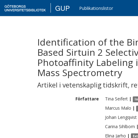
GUP
Publikationslistor
Identification of the 
Based Sirtuin 2 Selecti
Photoaffinity Labelin
Mass Spectrometry
Artikel i vetenskaplig tidskrift
,
re
Författare
Tina
Seifert
|
I
Marcus
Malo
|
Johan
Lengqvist
Carina
Sihlbom
Elina
Jarho
|
Ex