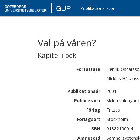
GUP
Publikationslistor
Val på våren?
Kapitel i bok
Författare
Henrik
Oscarsso
Nicklas
Håkanss
Publikationsår
2001
Publicerad i
Skilda valdagar 
Förlag
Fritzes
Förlagsort
Stockholm
ISBN
913821500-4
Ämnesord
Samhällsvetensk