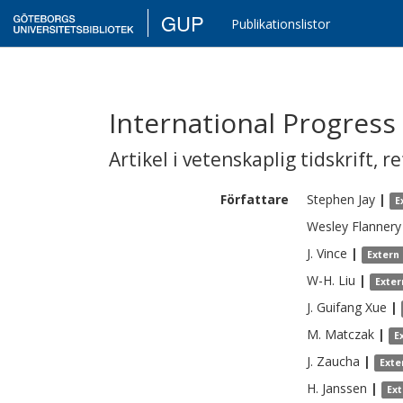
GUP
Publikationslistor
International Progress
Artikel i vetenskaplig tidskrift
,
re
Författare
Stephen
Jay
|
E
Wesley
Flannery
J.
Vince
|
Extern
W-H.
Liu
|
Exter
J.
Guifang Xue
|
M.
Matczak
|
E
J.
Zaucha
|
Exte
H.
Janssen
|
Ex