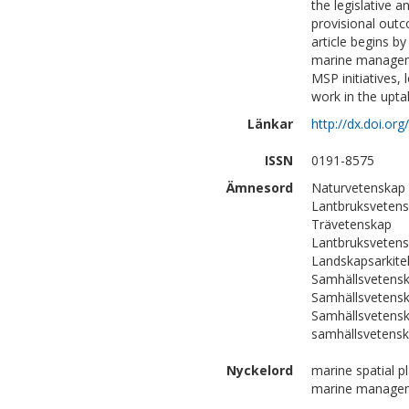
the legislative 
provisional outc
article begins b
marine manageme
MSP initiatives,
work in the upt
Länkar
http://dx.doi.o
ISSN
0191-8575
Ämnesord
Naturvetenskap 
Lantbruksvetensk
Trävetenskap
Lantbruksvetens
Landskapsarkite
Samhällsvetenska
Samhällsvetenska
Samhällsvetensk
samhällsvetens
Nyckelord
marine spatial p
marine manage