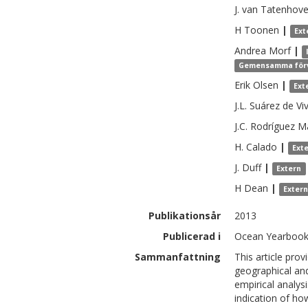
J.
van Tatenhov
H
Toonen
|
Ext
Andrea
Morf
|
Gemensamma förv
Erik
Olsen
|
Ext
J.L.
Suárez de Vi
J.C.
Rodríguez M
H.
Calado
|
Ext
J.
Duff
|
Extern
H
Dean
|
Exter
Publikationsår
2013
Publicerad i
Ocean Yearbook,
Sammanfattning
This article pro
geographical and
empirical analys
indication of ho