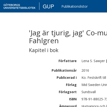
GUP
Publikationslistor
'Jag är tjurig, jag' Co-
Fahlgren
Kapitel i bok
Författare
Lena S.
Sawyer
Publikationsår
2016
Publicerad i
Ko. Festskrift til
Förlag
Mid Sweden Univ
Förlagsort
Sundsvall
ISBN
978-91-88025-7
Ämnesord
Humaniora och 