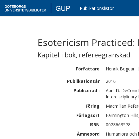
GUP
Publikationslistor
Esotericism Practiced:
Kapitel i bok
,
refereegranskad
Författare
Henrik
Bogdan
Publikationsår
2016
Publicerad i
April D. DeConick
Interdisciplinar
Förlag
Macmillan Refe
Förlagsort
Farmington Hills
ISBN
0028663578
Ämnesord
Humaniora och ko