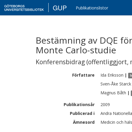
GUP
Publikationslistor
Bestämning av DQE fö
Monte Carlo-studie
Konferensbidrag (offentliggjort, 
Författare
Ida
Eriksson
|
I
Sven-Åke
Starck
Magnus
Båth
|
Publikationsår
2009
Publicerad i
Andra Nationell
Ämnesord
Medicin och häls