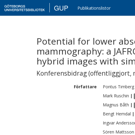
GUP
Publikationslistor
Potential for lower abs
mammography: a JAFROC
hybrid images with si
Konferensbidrag (offentliggjort, 
Författare
Pontus
Timberg
Mark
Ruschin
|
Magnus
Båth
|
Bengt
Hemdal
|
Ingvar
Andersso
Sören
Mattsson