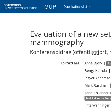
GUP
Publikationslistor
Evaluation of a new set 
mammography
Konferensbidrag (offentliggjort, 
Författare
Anna
Björk
|
Ex
Bengt
Hemdal
|
Ingvar
Andersso
Mark
Ruschin
|
Anne
Thilander-
Institutionen för 
Fritz
Wanninger