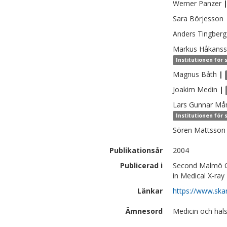
Werner
Panzer
Sara
Börjesson
Anders
Tingberg
Markus
Håkans
Institutionen för 
Magnus
Båth
|
Joakim
Medin
|
Lars Gunnar
Må
Institutionen för 
Sören
Mattsson
Publikationsår
2004
Publicerad i
Second Malmö Co
in Medical X-ra
Länkar
https://www.ska
Ämnesord
Medicin och häls