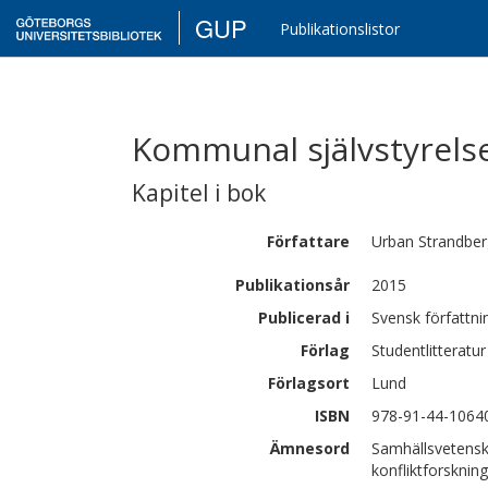
GUP
Publikationslistor
Kommunal självstyrels
Kapitel i bok
Författare
Urban
Strandber
Publikationsår
2015
Publicerad i
Svensk författni
Förlag
Studentlitteratur
Förlagsort
Lund
ISBN
978-91-44-1064
Ämnesord
Samhällsvetensk
konfliktforskning