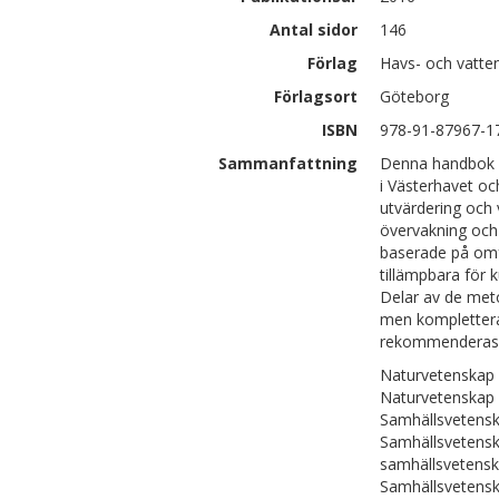
Antal sidor
146
Förlag
Havs- och vatt
Förlagsort
Göteborg
ISBN
978-91-87967-1
Sammanfattning
Denna handbok ge
i Västerhavet och
utvärdering och v
övervakning och
baserade på omf
tillämpbara för 
Delar av de meto
men komplettera
rekommenderas 
Naturvetenskap 
Naturvetenskap |
Samhällsvetenska
Samhällsvetensk
samhällsvetens
Samhällsvetensk