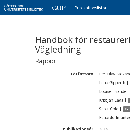
GUP
Publikationslistor
Handbok för restaurerin
Vägledning
Rapport
Författare
Per-Olav
Moksn
Lena
Gipperth
|
Louise
Eriander
Kristjan
Laas
|
Scott
Cole
|
Ex
Eduardo
Infante
Publikationsår
2016