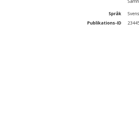
Samhä
Språk
Sven
Publikations-ID
2344