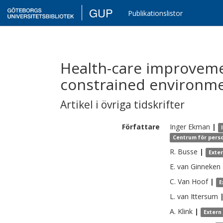
GUP
Publikationslistor
Health-care improvemen
constrained environm
Artikel i övriga tidskrifter
Författare
Inger
Ekman
|
Centrum för perso
R.
Busse
|
Exte
E.
van Ginneken
C.
Van Hoof
|
E
L.
van Ittersum
A.
Klink
|
Extern