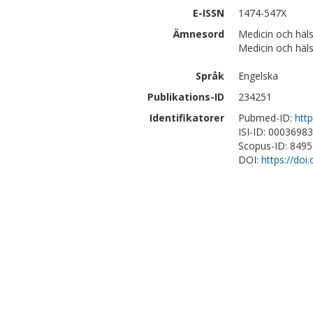
E-ISSN
1474-547X
Ämnesord
Medicin och häl
Medicin och häl
Språk
Engelska
Publikations-ID
234251
Identifikatorer
Pubmed-ID:
htt
ISI-ID: 0003698
Scopus-ID: 849
DOI:
https://do