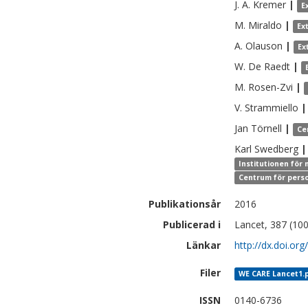
J. A.
Kremer
|
E
M.
Miraldo
|
Ex
A.
Olauson
|
Ex
W.
De Raedt
|
M.
Rosen-Zvi
|
V.
Strammiello
|
Jan
Törnell
|
Ce
Karl
Swedberg
|
Institutionen för 
Centrum för perso
Publikationsår
2016
Publicerad i
Lancet, 387 (10
Länkar
http://dx.doi.o
Filer
WE CARE Lancet1.
ISSN
0140-6736