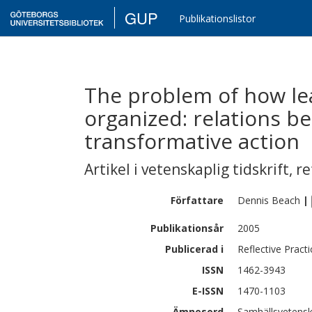
GUP
Publikationslistor
The problem of how lea
organized: relations b
transformative action
Artikel i vetenskaplig tidskrift
,
re
Författare
Dennis
Beach
|
Publikationsår
2005
Publicerad i
Reflective Practi
ISSN
1462-3943
E-ISSN
1470-1103
Ämnesord
Samhällsvetensk