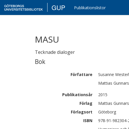
GUP
Publikationslistor
MASU
Tecknade dialoger
Bok
Författare
Susanne
Wester
Mattias
Gunnar
Publikationsår
2015
Förlag
Mattias Gunnar
Förlagsort
Göteborg
ISBN
978-91-982304-