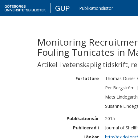
GUP
Publikationslistor
Monitoring Recruitmen
Fouling Tunicates in M
Artikel i vetenskaplig tidskrift
,
re
Författare
Thomas
Dunér H
Per
Bergström
Mats
Lindegarth
Susanne
Lindeg
Publikationsår
2015
Publicerad i
Journal of Shell
Länkar
http://dx.doi.or