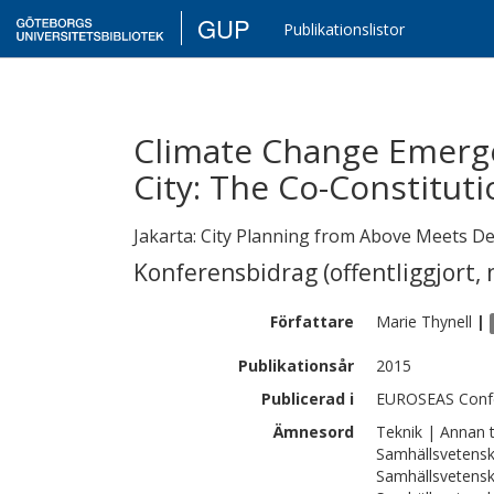
GUP
Publikationslistor
Climate Change Emergen
City: The Co-Constitutio
Jakarta: City Planning from Above Meets De
Konferensbidrag (offentliggjort, 
Författare
Marie
Thynell
|
Publikationsår
2015
Publicerad i
EUROSEAS Confe
Ämnesord
Teknik | Annan 
Samhällsvetensk
Samhällsvetensk