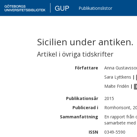
GUP
Publikationslistor
Sicilien under antiken.
Artikel i övriga tidskrifter
Författare
Anna
Gustavsso
Sara
Lyttkens
|
Malte
Fridén
|
Publikationsår
2015
Publicerad i
Romhorisont, 20
Sammanfattning
En rapport från 
samarbete med S
ISSN
0349-5590