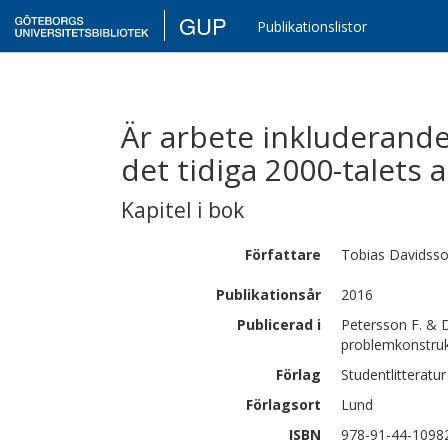
GUP
Publikationslistor
Är arbete inkluderande?
det tidiga 2000-talets a
Kapitel i bok
Författare
Tobias
Davidss
Publikationsår
2016
Publicerad i
Petersson F. & D
problemkonstruk
Förlag
Studentlitteratur
Förlagsort
Lund
ISBN
978-91-44-1098